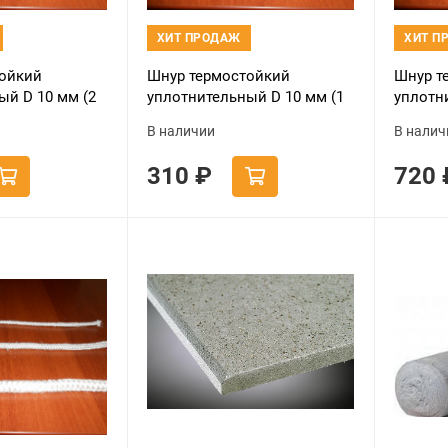
ХИТ ПРОДАЖ
ХИТ П
ойкий
Шнур термостойкий
Шнур т
ый D 10 мм (2
уплотнительный D 10 мм (1
уплотн
й
метр) черный
метра)
В наличии
В налич
310
₽
720