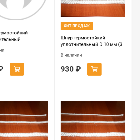
ХИТ ПРОДАЖ
ермостойкий
Шнур термостойкий
ительный
уплотнительный D 10 мм (3
еящейся D 10х2мм (3
ии
метра) белый
 черный
В наличии
₽
930
₽