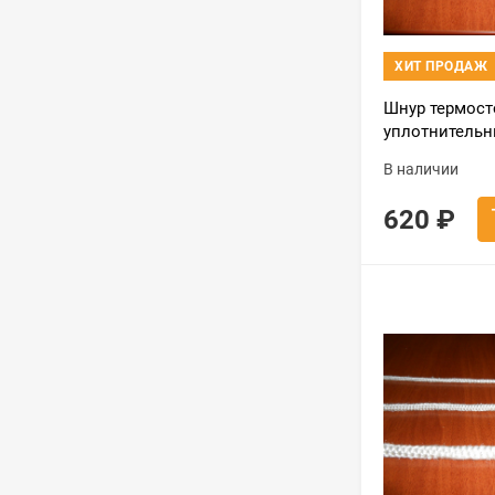
ХИТ ПРОДАЖ
Шнур термост
уплотнительн
метра) белый
В наличии
620
₽