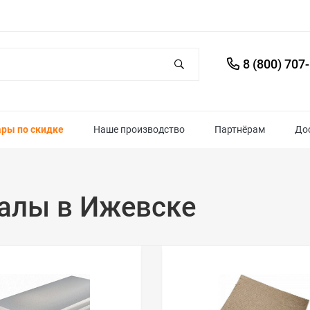
8 (800) 707
ары по скидке
Наше производство
Партнёрам
До
алы в Ижевске