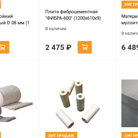
ХИТ П
Плита фиброцементная
ойкий
Матери
"ФИБРА-600" (1200х610х9)
ый D 08 мм (1
муллит
В наличии
МКРВ-2
В налич
10 000*
2 475
₽
6 4
ХИТ ПРОДАЖ
ХИТ П