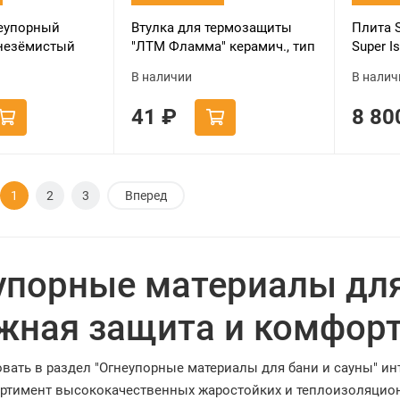
еупорный
Втулка для термозащиты
Плита 
незёмистый
"ЛТМ Фламма" керамич., тип
Super I
та каолиновая)
1Б, 12мм
(1000х1
В наличии
В налич
41
₽
8 8
1
2
3
Вперед
упорные материалы для
жная защита и комфорт
вать в раздел "Огнеупорные материалы для бани и сауны" инт
ртимент высококачественных жаростойких и теплоизоляцион