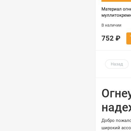
Материал огн
муллитокрем
МКРВ-200 (ва
В наличии
1000*600*20
752
₽
Назад
Огне
наде
Добро пожало
широкий ассо