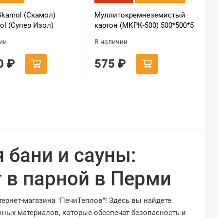
Skamol (Скамол)
Муллитокремнеземистый
sol (Супер Изол)
картон (МКРК-500) 500*500*5
220х30)
мм.
ии
В наличии
00
₽
575
₽
 бани и сауны:
 в парной в Перми
ернет-магазина "ПечиТеплов"! Здесь вы найдете
ных материалов, которые обеспечат безопасность и