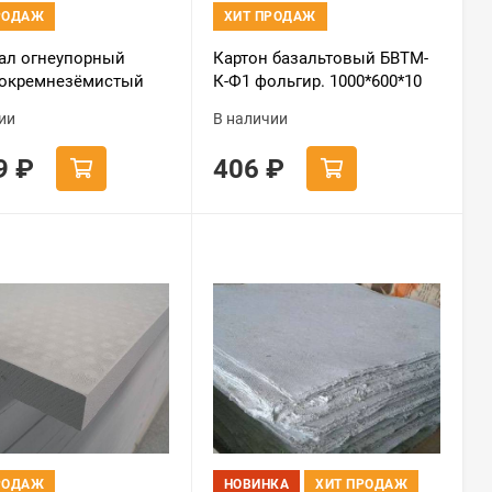
РОДАЖ
ХИТ ПРОДАЖ
ал огнеупорный
Картон базальтовый БВТМ-
окремнезёмистый
К-Ф1 фольгир. 1000*600*10
00 (вата каолиновая)
мм.
ии
В наличии
600*20
89
₽
406
₽
РОДАЖ
НОВИНКА
ХИТ ПРОДАЖ