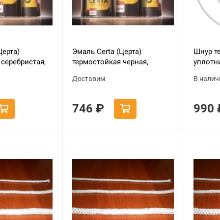
Церта)
Эмаль Certa (Церта)
Шнур т
серебристая,
термостойкая черная,
уплотн
 мл
аэрозоль 520 мл
самокл
Доставим
В налич
метра)
746
₽
990