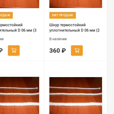
РОДАЖ
ХИТ ПРОДАЖ
ермостойкий
Шнур термостойкий
ительный D 06 мм (3
уплотнительный D 06 мм (2
 черный
метра) черный
ии
В наличии
₽
360
₽