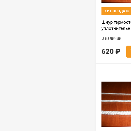
ХИТ ПРОДАЖ
Шнур термост
уплотнительн
метра) черны
В наличии
620
₽