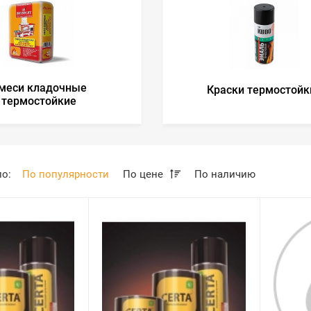
меси кладочные
Краски термостойк
термостойкие
по:
По популярности
По цене
По наличию