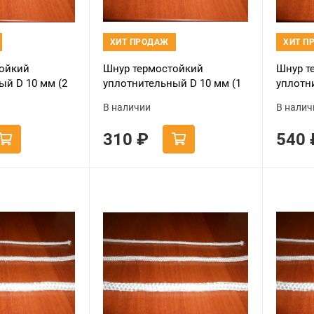
ХИТ ПРОДАЖ
ХИТ П
ойкий
Шнур термостойкий
Шнур т
ый D 10 мм (2
уплотнительный D 10 мм (1
уплотн
метр) белый
метра)
В наличии
В налич
310
₽
540