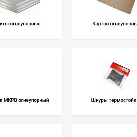
иты огнеупорные
Картон огнеупорн
к МКРВ огнеупорный
Шнуры термостойк