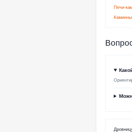
Печи-ка
Каминны
Вопрос
Како
Ориентир
Можн
Дровницу