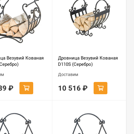
ца Везувий Кованая
Дровница Везувий Кованая
(Серебро)
D110S (Серебро)
им
Доставим
589
₽
10 516
₽