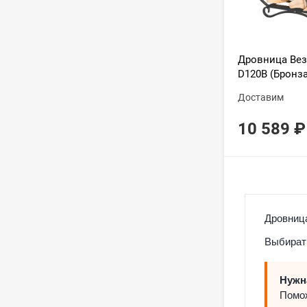
Дровница Вез
D120В (Бронза
Доставим
10 589
₽
Дровница
Выбирать
Нужн
Помож