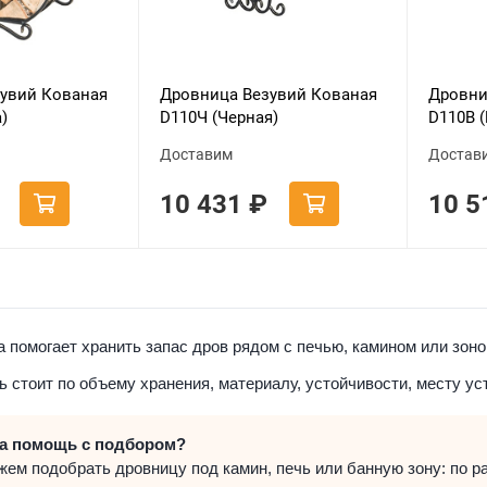
увий Кованая
Дровница Везувий Кованая
Дровни
)
D110Ч (Черная)
D110В (
Доставим
Достав
10 431
₽
10 
 помогает хранить запас дров рядом с печью, камином или зон
 стоит по объему хранения, материалу, устойчивости, месту ус
а помощь с подбором?
ем подобрать дровницу под камин, печь или банную зону: по ра