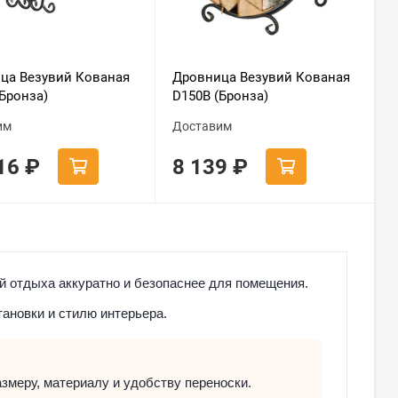
ца Везувий Кованая
Дровница Везувий Кованая
Бронза)
D150В (Бронза)
им
Доставим
516
₽
8 139
₽
ой отдыха аккуратно и безопаснее для помещения.
тановки и стилю интерьера.
змеру, материалу и удобству переноски.