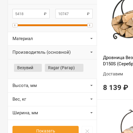
Материал
Производитель (основной)
Дровница Вез
D150S (Серебр
Везувий
Ragar (Рагар)
Доставим
Высота, мм
8 139
₽
Вес, кг
Ширина, мм
Показать