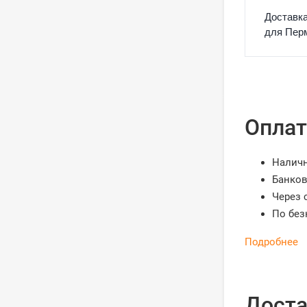
Доставка
для Перм
Оплат
Налич
Банков
Через 
По без
Подробнее
Доста