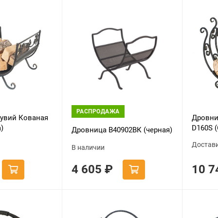
РАСПРОДАЖА
увий Кованая
Дровни
)
D160S 
Дровница B40902ВК (черная)
Достав
В наличии
4 605
₽
10 