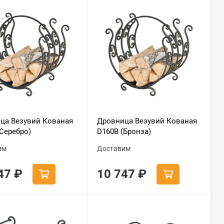
ца Везувий Кованая
Дровница Везувий Кованая
(Серебро)
D160B (Бронза)
им
Доставим
747
₽
10 747
₽