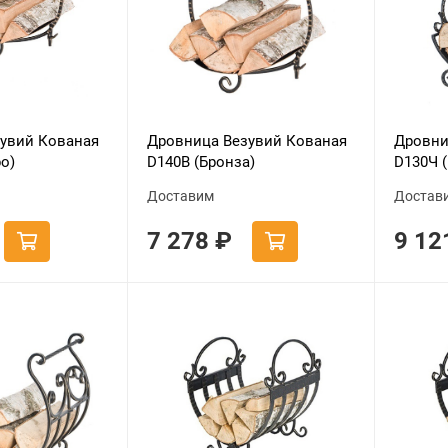
увий Кованая
Дровница Везувий Кованая
Дровни
о)
D140В (Бронза)
D130Ч 
Доставим
Достав
7 278
₽
9 1