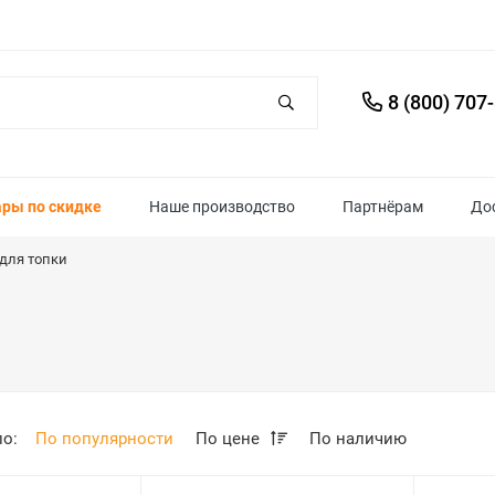
8 (800) 707
ары по скидке
Наше производство
Партнёрам
До
для топки
по:
По популярности
По цене
По наличию