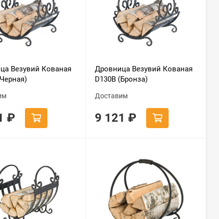
ца Везувий Кованая
Дровница Везувий Кованая
(Черная)
D130В (Бронза)
им
Доставим
21
₽
9 121
₽