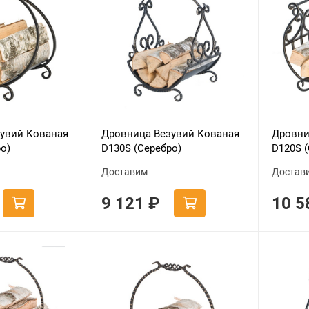
увий Кованая
Дровница Везувий Кованая
Дровни
о)
D130S (Серебро)
D120S 
Доставим
Достав
9 121
₽
10 