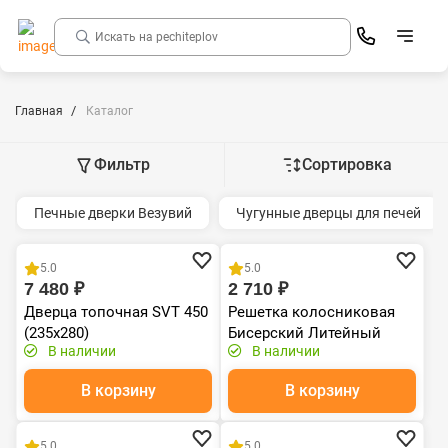
Главная
Каталог
Фильтр
Сортировка
Печные дверки Везувий
Чугунные дверцы для печей
Распродажа
Чугун
Хит продаж
Чугун
5.0
5.0
7 480 ₽
2 710 ₽
Дверца топочная SVT 450
Решетка колосниковая
(235х280)
Бисерский Литейный
В наличии
В наличии
Завод (500х250)
В корзину
В корзину
Хит продаж
Чугун
Хит продаж
Чугун
5.0
5.0